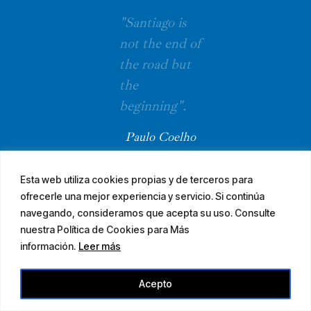
"Santiago is
not the end of
the road but
the
beginning".
Paulo Coelho
Esta web utiliza cookies propias y de terceros para
ofrecerle una mejor experiencia y servicio. Si continúa
navegando, consideramos que acepta su uso. Consulte
nuestra Política de Cookies para Más
información.
Leer más
© 2026 El Camino Mozárabe de Santiago · diseña
Acepto
Legal Notice
Accessibility
Site Map