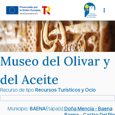
Saltar
al
contenido
Museo del Olivar y
del Aceite
Recurso de tipo
Recursos Turísticos y Ocio
Municipio:
BAENA
Etapa(s):
Doña Mencía - Baena
Baena - Castro Del Río