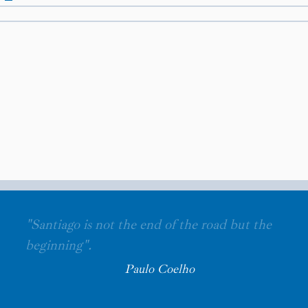
"Santiago is not the end of the road but the
beginning".
Paulo Coelho