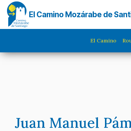
Skip
to
El Camino Mozárabe de Sant
content
El Camino
Rou
Juan Manuel Pám