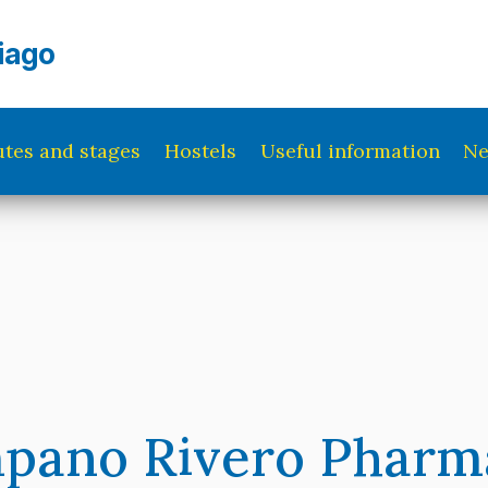
iago
tes and stages
Hostels
Useful information
N
pano Rivero Pharm