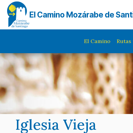
Saltar
al
El Camino Mozárabe de Sant
contenido
El Camino
Rutas 
Iglesia Vieja