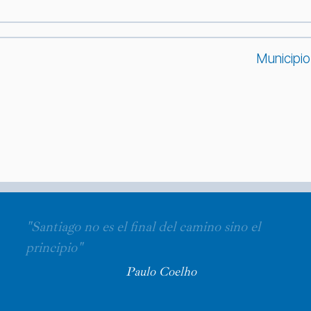
Municipio
"Santiago no es el final del camino sino el
principio"
Paulo Coelho