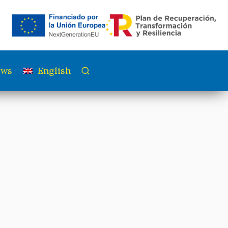
ews
English