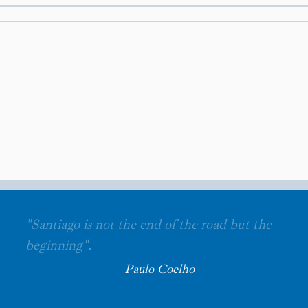
"Santiago is not the end of the road but the
beginning".
Paulo Coelho