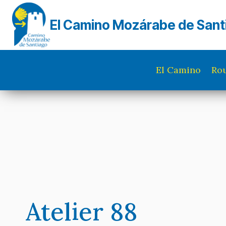
Skip
to
El Camino Mozárabe de Sant
content
El Camino
Rou
Atelier 88