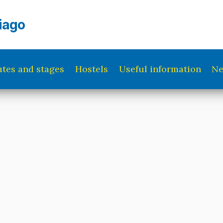
iago
tes and stages
Hostels
Useful information
N