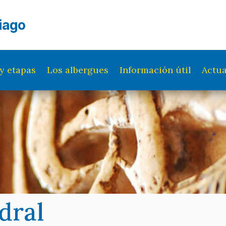
iago
y etapas
Los albergues
Información útil
Actua
dral