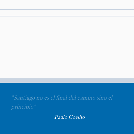
"Santiago no es el final del camino sino el
principio"
Paulo Coelho