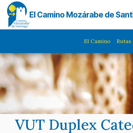
Saltar
al
El Camino Mozárabe de Sant
contenido
El Camino
Rutas 
VUT Duplex Cate