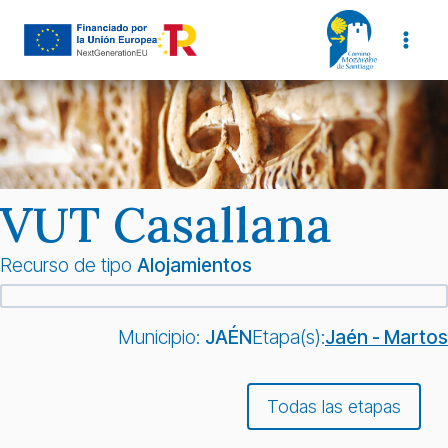
Saltar
al
contenido
VUT Casallana
Recurso de tipo
Alojamientos
Municipio:
JAÉN
Etapa(s):
Jaén - Martos
Todas las etapas