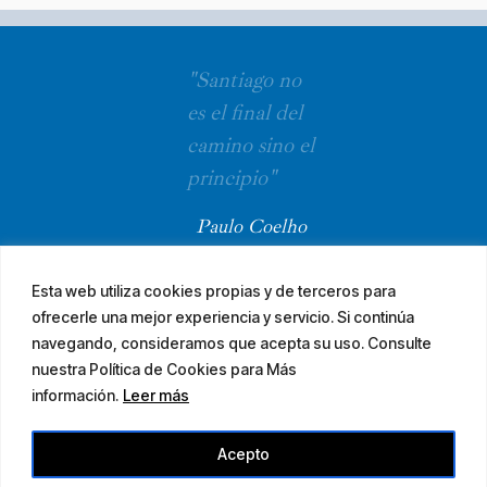
"Santiago no
es el final del
camino sino el
principio"
Paulo Coelho
Esta web utiliza cookies propias y de terceros para
ofrecerle una mejor experiencia y servicio. Si continúa
navegando, consideramos que acepta su uso. Consulte
nuestra Política de Cookies para Más
información.
Leer más
© 2026 El Camino Mozárabe de Santiago · diseña
Acepto
Aviso legal
Accesibilidad
Mapa web