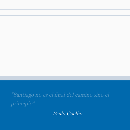
"Santiago no es el final del camino sino el
principio"
Paulo Coelho