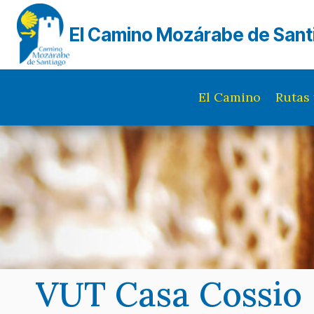
Saltar
al
El Camino Mozárabe de Sant
contenido
El Camino
Rutas 
VUT Casa Cossio