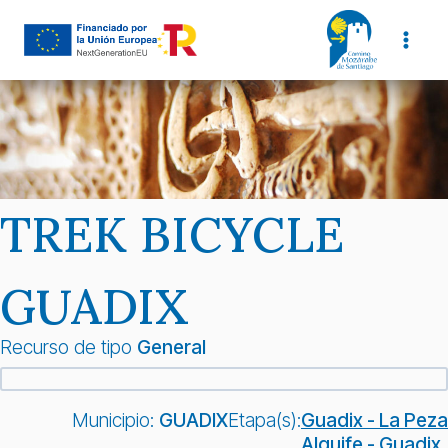
Saltar
al
contenido
TREK BICYCLE
GUADIX
Recurso de tipo
General
Municipio:
GUADIX
Etapa(s):
Guadix - La Peza
Alquife - Guadix