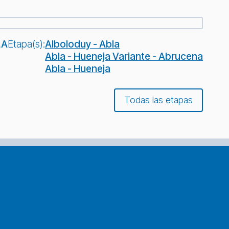
LA
Etapa(s):
Alboloduy - Abla
Abla - Hueneja Variante - Abrucena
Abla - Hueneja
Todas las etapas