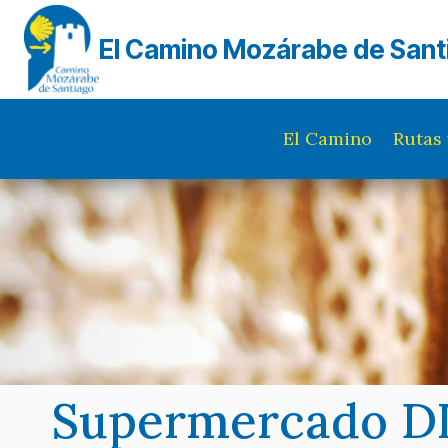
Saltar
al
El Camino Mozárabe de Sant
contenido
El Camino
Rutas 
Supermercado D