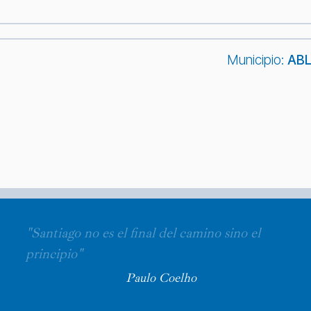
Municipio:
AB
"Santiago no es el final del camino sino el
principio"
Paulo Coelho