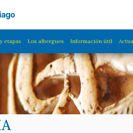
iago
y etapas
Los albergues
Información útil
Actua
IA