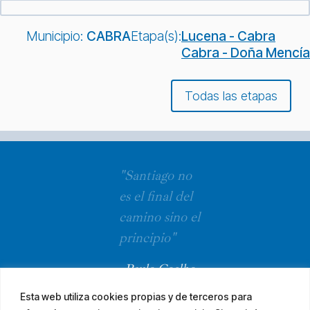
Municipio:
CABRA
Etapa(s):
Lucena - Cabra
Cabra - Doña Mencía
Todas las etapas
"Santiago no
es el final del
camino sino el
principio"
Paulo Coelho
Esta web utiliza cookies propias y de terceros para