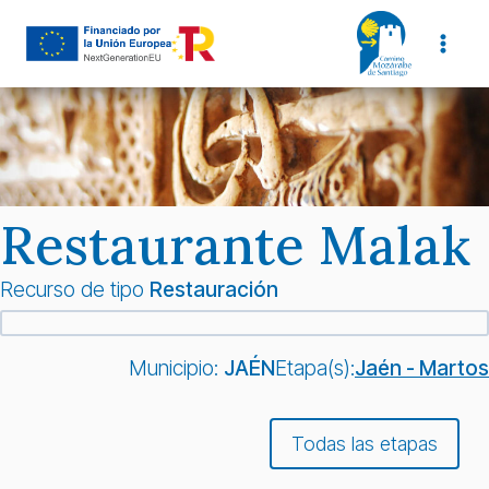
Saltar
al
contenido
Restaurante Malak
Recurso de tipo
Restauración
Municipio:
JAÉN
Etapa(s):
Jaén - Martos
Todas las etapas