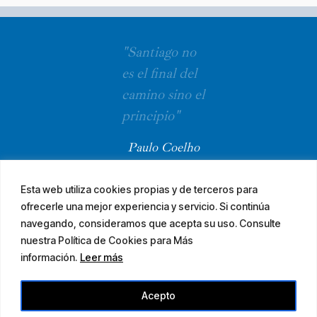
"Santiago no
es el final del
camino sino el
principio"
Paulo Coelho
Esta web utiliza cookies propias y de terceros para
ofrecerle una mejor experiencia y servicio. Si continúa
navegando, consideramos que acepta su uso. Consulte
nuestra Política de Cookies para Más
información.
Leer más
© 2026 El Camino Mozárabe de Santiago · diseña
Acepto
Aviso legal
Accesibilidad
Mapa web