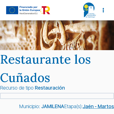
Saltar
al
contenido
Restaurante los
Cuñados
Recurso de tipo
Restauración
Municipio:
JAMILENA
Etapa(s):
Jaén - Martos