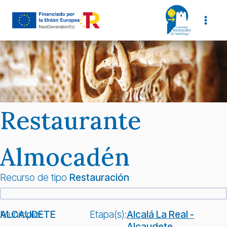
Saltar
al
contenido
Restaurante
Almocadén
Recurso de tipo
Restauración
Municipio:
ALCAUDETE
Etapa(s):
Alcalá La Real -
Alcaudete