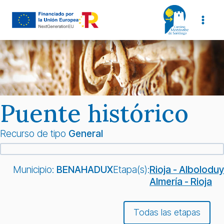
Saltar
al
contenido
Puente histórico
Recurso de tipo
General
Municipio:
BENAHADUX
Etapa(s):
Rioja - Alboloduy
Almería - Rioja
Todas las etapas