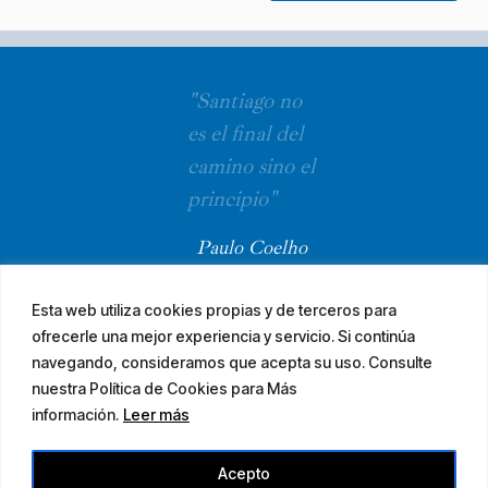
"Santiago no
es el final del
camino sino el
principio"
Paulo Coelho
Esta web utiliza cookies propias y de terceros para
ofrecerle una mejor experiencia y servicio. Si continúa
navegando, consideramos que acepta su uso. Consulte
nuestra Política de Cookies para Más
información.
Leer más
© 2026 El Camino Mozárabe de Santiago · diseña
Acepto
Aviso legal
Accesibilidad
Mapa web