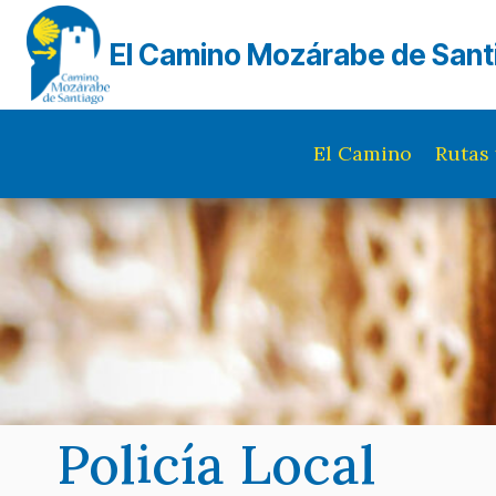
Saltar
al
El Camino Mozárabe de Sant
contenido
El Camino
Rutas 
Policía Local