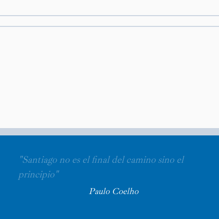
"Santiago no es el final del camino sino el
principio"
Paulo Coelho