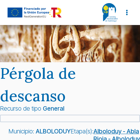
Saltar
al
contenido
Pérgola de
descanso
Recurso de tipo
General
Municipio:
ALBOLODUY
Etapa(s):
Alboloduy - Abla
Rioja - Alboloduy