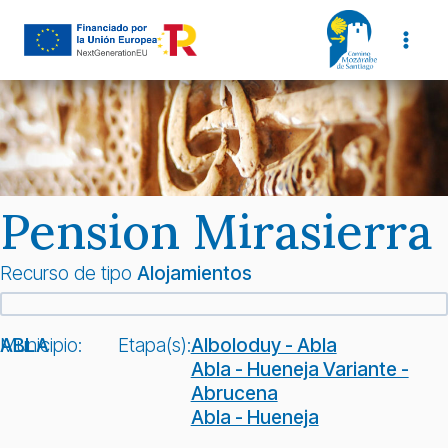
Saltar
al
contenido
Pension Mirasierra
Recurso de tipo
Alojamientos
Municipio:
ABLA
Etapa(s):
Alboloduy - Abla
Abla - Hueneja Variante -
Abrucena
Abla - Hueneja