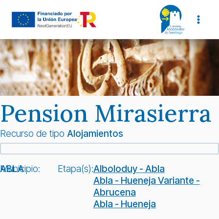
Saltar
al
contenido
Pension Mirasierra
Recurso de tipo
Alojamientos
Municipio:
ABLA
Etapa(s):
Alboloduy - Abla
Abla - Hueneja Variante -
Abrucena
Abla - Hueneja