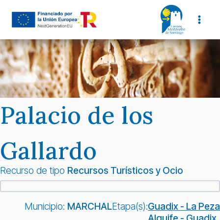
Saltar
al
contenido
Palacio de los
Gallardo
Recurso de tipo
Recursos Turísticos y Ocio
Municipio:
MARCHAL
Etapa(s):
Guadix - La Peza
Alquife - Guadix