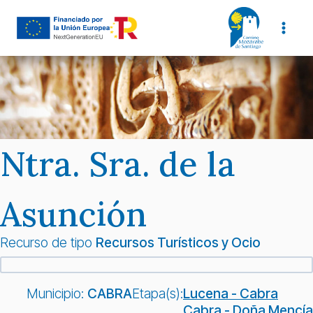
Saltar
al
contenido
Ntra. Sra. de la
Asunción
Recurso de tipo
Recursos Turísticos y Ocio
Municipio:
CABRA
Etapa(s):
Lucena - Cabra
Cabra - Doña Mencía