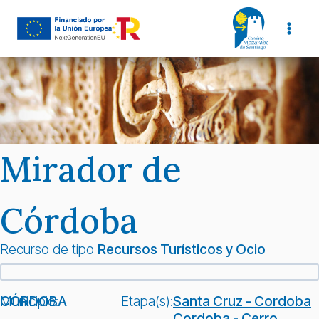
Saltar
al
contenido
Mirador de
Córdoba
Recurso de tipo
Recursos Turísticos y Ocio
Municipio:
CÓRDOBA
Etapa(s):
Santa Cruz - Cordoba
Cordoba - Cerro