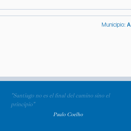
Municipio:
A
"Santiago no es el final del camino sino el
principio"
Paulo Coelho