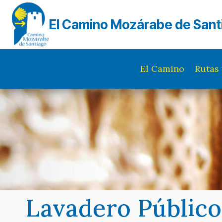
Saltar
al
El Camino Mozárabe de Sant
contenido
El Camino
Rutas 
Lavadero Público