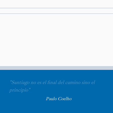
"Santiago no es el final del camino sino el
principio"
Paulo Coelho