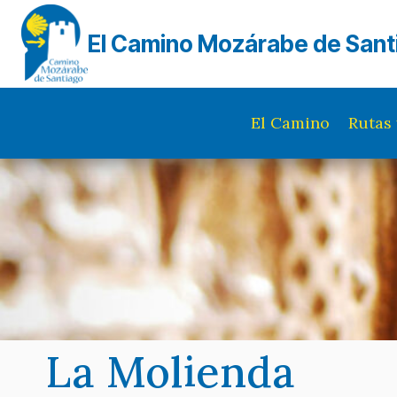
Saltar
al
El Camino Mozárabe de Sant
contenido
El Camino
Rutas 
La Molienda