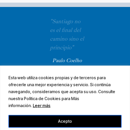
"Santiago no
es el final del
camino sino el
principio"
Paulo Coelho
Esta web utiliza cookies propias y de terceros para
ofrecerle una mejor experiencia y servicio. Si continúa
navegando, consideramos que acepta su uso. Consulte
nuestra Política de Cookies para Más
información.
Leer más
© 2026 El Camino Mozárabe de Santiago · diseña
Acepto
Aviso legal
Accesibilidad
Mapa web