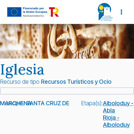
Saltar
al
contenido
Iglesia
Recurso de tipo
Recursos Turísticos y Ocio
Municipio:
SANTA CRUZ DE MARCHENA
Etapa(s):
Alboloduy -
Abla
Rioja -
Alboloduy