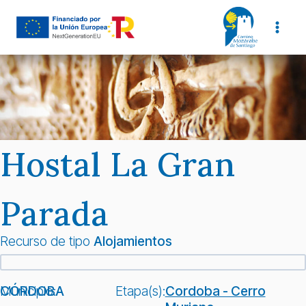
Saltar
al
contenido
Hostal La Gran
Parada
Recurso de tipo
Alojamientos
Municipio:
CÓRDOBA
Etapa(s):
Cordoba - Cerro