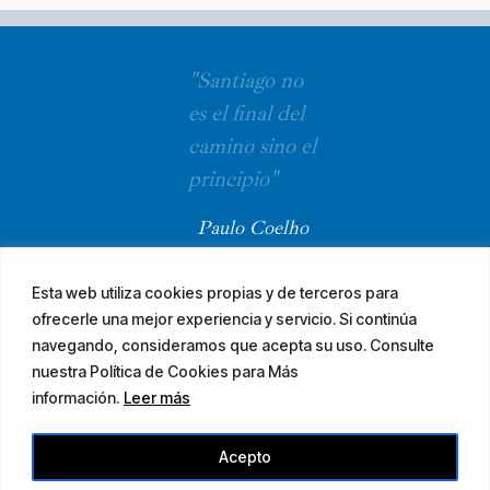
"Santiago no
es el final del
camino sino el
principio"
Paulo Coelho
Esta web utiliza cookies propias y de terceros para
ofrecerle una mejor experiencia y servicio. Si continúa
navegando, consideramos que acepta su uso. Consulte
nuestra Política de Cookies para Más
información.
Leer más
© 2026 El Camino Mozárabe de Santiago · diseña
Acepto
Aviso legal
Accesibilidad
Mapa web