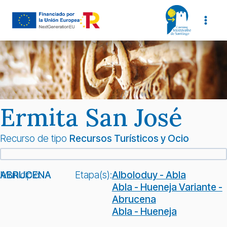
Saltar
al
contenido
Ermita San José
Recurso de tipo
Recursos Turísticos y Ocio
Municipio:
ABRUCENA
Etapa(s):
Alboloduy - Abla
Abla - Hueneja Variante -
Abrucena
Abla - Hueneja