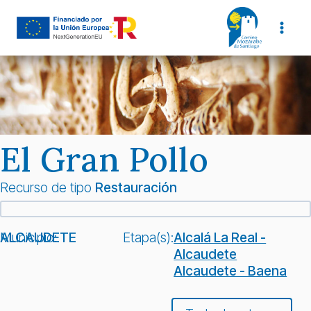
Saltar
al
contenido
El Gran Pollo
Recurso de tipo
Restauración
Municipio:
ALCAUDETE
Etapa(s):
Alcalá La Real -
Alcaudete
Alcaudete - Baena