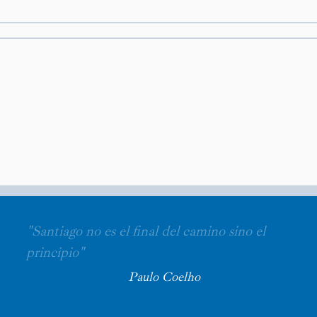
"Santiago no es el final del camino sino el
principio"
Paulo Coelho