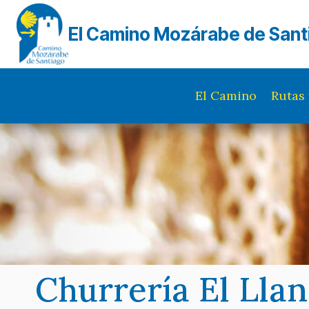
Saltar
al
El Camino Mozárabe de Sant
contenido
El Camino
Rutas 
Churrería El Lla