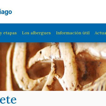
iago
y etapas
Los albergues
Información útil
Actua
nete