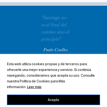
"Santiago no
es el final del
camino sino el
principio"
Paulo Coelho
Esta web utiliza cookies propias y de terceros para
ofrecerle una mejor experiencia y servicio. Si continúa
navegando, consideramos que acepta su uso. Consulte
nuestra Política de Cookies para Más
información.
Leer más
© 2026 El Camino Mozárabe de Santiago · diseña
Acepto
Aviso legal
Accesibilidad
Mapa web