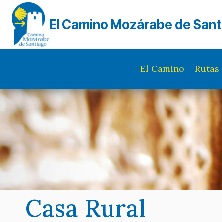
Saltar
al
El Camino Mozárabe de Sant
contenido
El Camino
Rutas 
Casa Rural