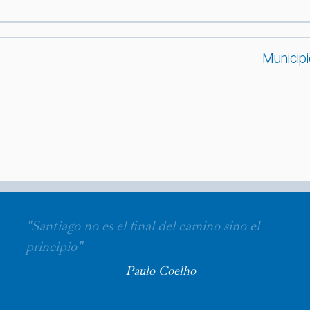
Municip
"Santiago no es el final del camino sino el
principio"
Paulo Coelho