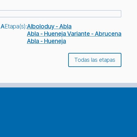
LA
Etapa(s):
Alboloduy - Abla
Abla - Hueneja Variante - Abrucena
Abla - Hueneja
Todas las etapas