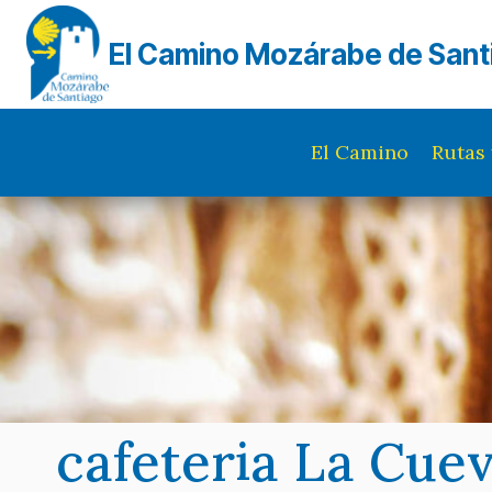
Saltar
al
El Camino Mozárabe de Sant
contenido
El Camino
Rutas 
cafeteria La Cue