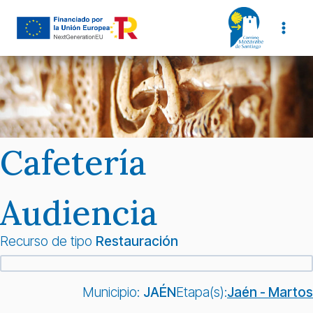
Saltar
al
contenido
Cafetería
Audiencia
Recurso de tipo
Restauración
Municipio:
JAÉN
Etapa(s):
Jaén - Martos