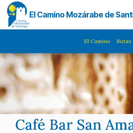
Saltar
al
El Camino Mozárabe de Sant
contenido
El Camino
Rutas 
Café Bar San Am