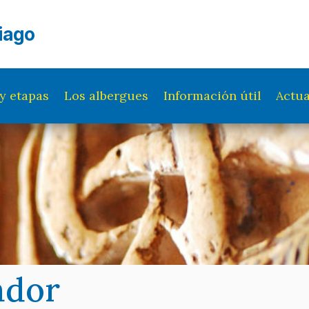
iago
y etapas
Los albergues
Información útil
Actua
ador