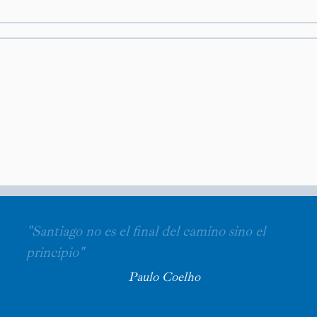
"Santiago no es el final del camino sino el
principio"
Paulo Coelho