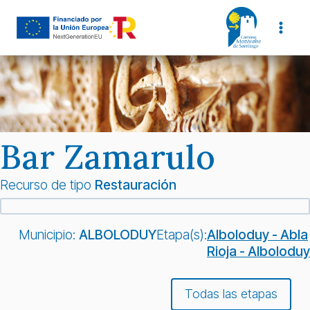
Saltar
al
contenido
Bar Zamarulo
Recurso de tipo
Restauración
Municipio:
ALBOLODUY
Etapa(s):
Alboloduy - Abla
Rioja - Alboloduy
Todas las etapas