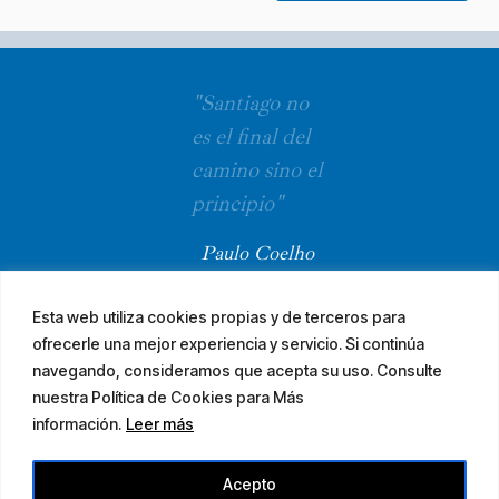
"Santiago no
es el final del
camino sino el
principio"
Paulo Coelho
Esta web utiliza cookies propias y de terceros para
ofrecerle una mejor experiencia y servicio. Si continúa
navegando, consideramos que acepta su uso. Consulte
nuestra Política de Cookies para Más
información.
Leer más
© 2026 El Camino Mozárabe de Santiago · diseña
Acepto
Aviso legal
Accesibilidad
Mapa web