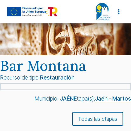
Saltar
al
contenido
Bar Montana
Recurso de tipo
Restauración
Municipio:
JAÉN
Etapa(s):
Jaén - Martos
Todas las etapas