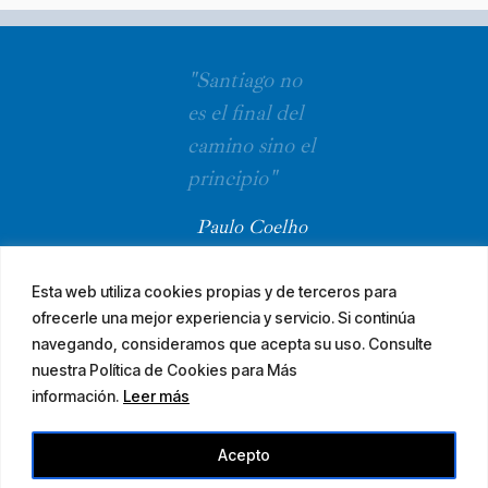
"Santiago no
es el final del
camino sino el
principio"
Paulo Coelho
Esta web utiliza cookies propias y de terceros para
ofrecerle una mejor experiencia y servicio. Si continúa
navegando, consideramos que acepta su uso. Consulte
nuestra Política de Cookies para Más
información.
Leer más
© 2026 El Camino Mozárabe de Santiago · diseña
Acepto
Aviso legal
Accesibilidad
Mapa web