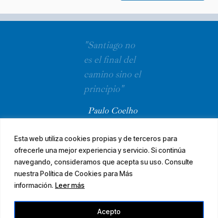
"Santiago no
es el final del
camino sino el
principio"
Paulo Coelho
Esta web utiliza cookies propias y de terceros para
ofrecerle una mejor experiencia y servicio. Si continúa
navegando, consideramos que acepta su uso. Consulte
nuestra Política de Cookies para Más
información.
Leer más
© 2026 El Camino Mozárabe de Santiago · diseña
Acepto
Aviso legal
Accesibilidad
Mapa web