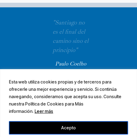
"Santiago no
es el final del
camino sino el
principio"
Paulo Coelho
Esta web utiliza cookies propias y de terceros para
ofrecerle una mejor experiencia y servicio. Si continúa
navegando, consideramos que acepta su uso. Consulte
nuestra Política de Cookies para Más
información.
Leer más
© 2026 El Camino Mozárabe de Santiago · diseña
Acepto
Aviso legal
Accesibilidad
Mapa web