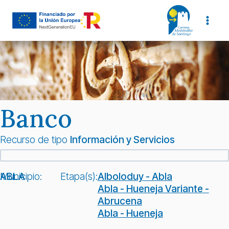
Saltar
al
contenido
Banco
Recurso de tipo
Información y Servicios
Municipio:
ABLA
Etapa(s):
Alboloduy - Abla
Abla - Hueneja Variante -
Abrucena
Abla - Hueneja