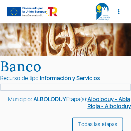
Saltar
al
contenido
Banco
Recurso de tipo
Información y Servicios
Municipio:
ALBOLODUY
Etapa(s):
Alboloduy - Abla
Rioja - Alboloduy
Todas las etapas