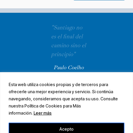
"Santiago no
es el final del
camino sino el
principio"
Paulo Coelho
Esta web utiliza cookies propias y de terceros para
ofrecerle una mejor experiencia y servicio. Si continúa
navegando, consideramos que acepta su uso. Consulte
nuestra Política de Cookies para Más
información.
Leer más
© 2026 El Camino Mozárabe de Santiago · diseña
Acepto
Aviso legal
Accesibilidad
Mapa web