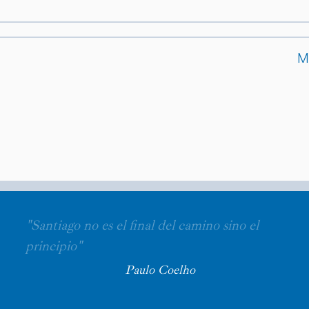
M
"Santiago no es el final del camino sino el
principio"
Paulo Coelho