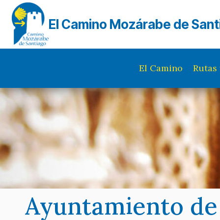
Saltar
al
El Camino Mozárabe de Sant
contenido
El Camino
Rutas 
Ayuntamiento de