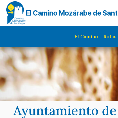
Saltar
al
El Camino Mozárabe de Sant
contenido
El Camino
Rutas 
Ayuntamiento de