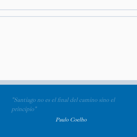
"Santiago no es el final del camino sino el
principio"
Paulo Coelho