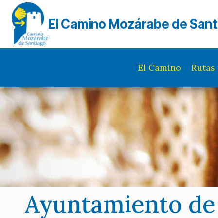
Saltar
al
El Camino Mozárabe de Sant
contenido
El Camino
Rutas 
Ayuntamiento de