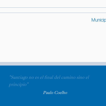
Municip
"Santiago no es el final del camino sino el
principio"
Paulo Coelho