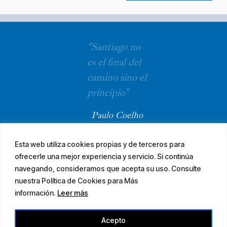
"Santiago no
es el final del
camino sino el
principio"
Paulo Coelho
Esta web utiliza cookies propias y de terceros para
ofrecerle una mejor experiencia y servicio. Si continúa
navegando, consideramos que acepta su uso. Consulte
nuestra Política de Cookies para Más
información.
Leer más
© 2026 El Camino Mozárabe de Santiago · diseña
Acepto
Aviso legal
Accesibilidad
Mapa web