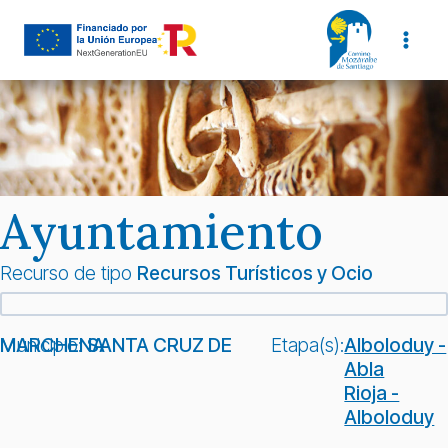
Saltar
al
contenido
Ayuntamiento
Recurso de tipo
Recursos Turísticos y Ocio
Municipio:
SANTA CRUZ DE MARCHENA
Etapa(s):
Alboloduy -
Abla
Rioja -
Alboloduy