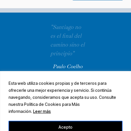
"Santiago no
es el final del
camino sino el
principio"
Paulo Coelho
Esta web utiliza cookies propias y de terceros para
ofrecerle una mejor experiencia y servicio. Si continúa
navegando, consideramos que acepta su uso. Consulte
nuestra Política de Cookies para Más
información.
Leer más
© 2026 El Camino Mozárabe de Santiago · diseña
Acepto
Aviso legal
Accesibilidad
Mapa web