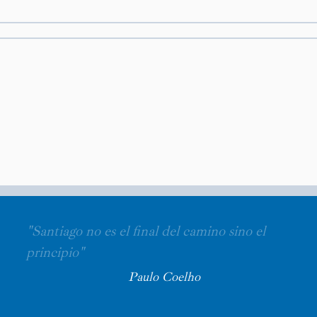
"Santiago no es el final del camino sino el
principio"
Paulo Coelho