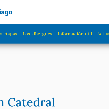
iago
y etapas
Los albergues
Información útil
Actua
n Catedral