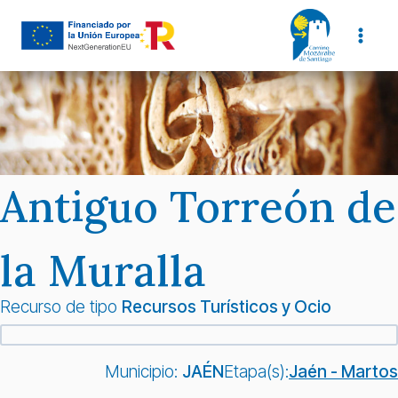
Saltar
al
contenido
Antiguo Torreón de
la Muralla
Recurso de tipo
Recursos Turísticos y Ocio
Municipio:
JAÉN
Etapa(s):
Jaén - Martos